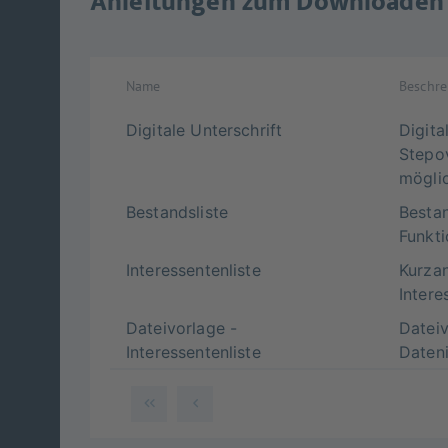
Anleitungen zum Downloaden
Name
Beschr
Digitale Unterschrift
Digita
Stepo
mögli
Bestandsliste
Bestan
Funkt
Interessentenliste
Kurzan
Intere
Dateivorlage -
Dateiv
Interessentenliste
Daten